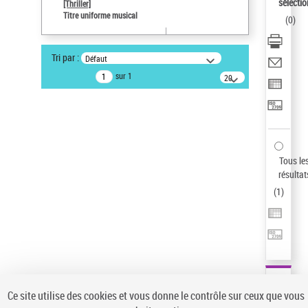
Sauvegarder votre recherche
sélectio
[Thriller]
Titre uniforme musical
(
0
)
AFFINER
Type de notice d'autorité
Tri par :
Défaut
Œuvre
(1)
sur 1
20
résultats/page
Titre uniforme musical
(1)
Statut de la notice d’autorité
Pays
Auteur d’œuvre
Tous le
résultat
(
1
)
Ce site utilise des cookies et vous donne le contrôle sur ceux que vous