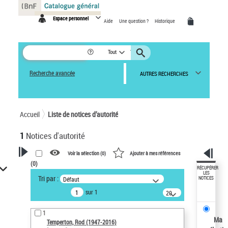
Panneau de gestion des cookies
Espace personnel
Aide
Une question ?
Historique
Tout
Recherche avancée
AUTRES RECHERCHES
Accueil
Liste de notices d’autorité
1
Notices d'autorité
Voir la sélection (
0
)
Ajouter à mes références
(
0
)
VOTRE RECHERCHE
RÉCUPÉRER
LES
Tri par :
Défaut
NOTICES
Recherche avancée dans les
sur 1
notices d’autorité
20
résultats/page
Œuvres liées à l'auteur :
1
Temperton, Rod (1947-2016)
Ma
Temperton, Rod (1947-2016)