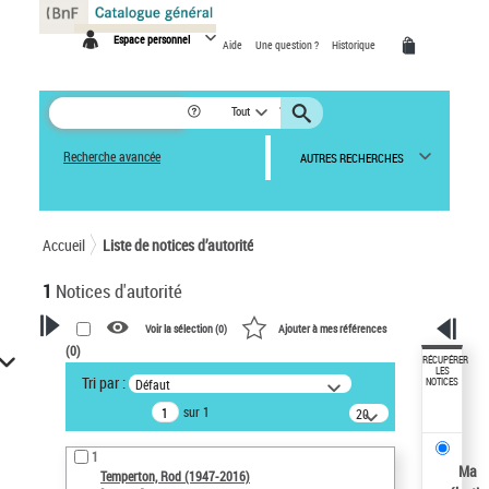
Panneau de gestion des cookies
Espace personnel
Aide
Une question ?
Historique
Tout
Recherche avancée
AUTRES RECHERCHES
Accueil
Liste de notices d’autorité
1
Notices d'autorité
Voir la sélection (
0
)
Ajouter à mes références
(
0
)
VOTRE RECHERCHE
RÉCUPÉRER
LES
Tri par :
Défaut
NOTICES
Recherche avancée dans les
sur 1
notices d’autorité
20
résultats/page
Œuvres liées à l'auteur :
1
Temperton, Rod (1947-2016)
Ma
Temperton, Rod (1947-2016)