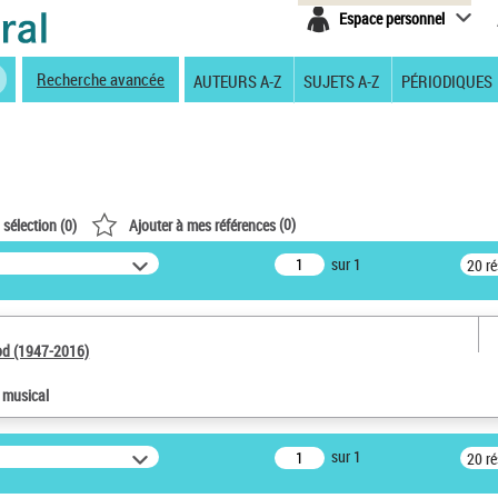
Espace personnel
Recherche avancée
AUTEURS A-Z
SUJETS A-Z
PÉRIODIQUES
(
0
)
 sélection (
0
)
Ajouter à mes références
sur 1
20 r
od (1947-2016)
e musical
sur 1
20 r