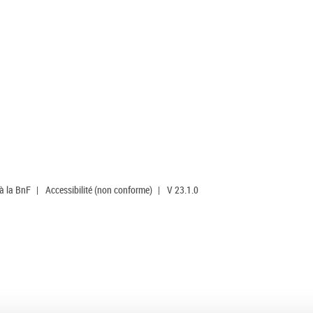
 à la BnF
|
Accessibilité (non conforme)
|
V 23.1.0