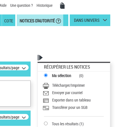
Aide
Une question ?
Historique
DANS UNIVERS
COTE
NOTICES D'AUTORITÉ
RÉCUPÉRER LES NOTICES
ésultats/page
Ma sélection
(
0
)
Télécharger/Imprimer
Envoyer par courriel
Exporter dans un tableau
Transférer pour un SGB
ésultats/page
Tous les résultats
(
1
)