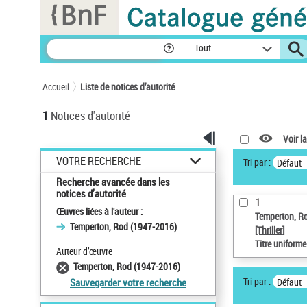
Panneau de gestion des cookies
Tout
Accueil
Liste de notices d’autorité
1
Notices d'autorité
Voir la
VOTRE RECHERCHE
Tri par :
Défaut
Recherche avancée dans les
notices d’autorité
1
Œuvres liées à l'auteur :
Temperton, R
Temperton, Rod (1947-2016)
[Thriller]
Titre uniform
Auteur d’œuvre
Temperton, Rod (1947-2016)
Tri par :
Défaut
Sauvegarder votre recherche