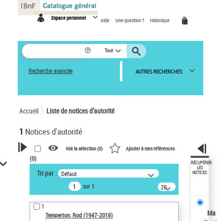
Panneau de gestion des cookies
Espace personnel
Aide
Une question ?
Historique
Tout
Recherche avancée
AUTRES RECHERCHES
Accueil
Liste de notices d’autorité
1
Notices d'autorité
Voir la sélection (
0
)
Ajouter à mes références
(
0
)
VOTRE RECHERCHE
RÉCUPÉRER
LES
Tri par :
Défaut
NOTICES
Recherche avancée dans les
sur 1
notices d’autorité
20
résultats/page
Œuvres liées à l'auteur :
1
Temperton, Rod (1947-2016)
Ma
Temperton, Rod (1947-2016)