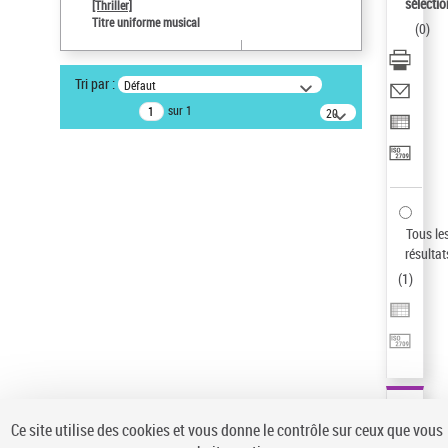
sélectio
[Thriller]
Auteur d’œuvre
Titre uniforme musical
(
0
)
Temperton, Rod (1947-2016)
Type de notice d'autorité
Tri par :
Défaut
Titre uniforme musical
sur 1
20
résultats/page
Statut de la notice d’autorité
Notice élémentaire
Sauvegarder votre recherche
AFFINER
Tous le
Type de notice d'autorité
résultat
(
1
)
Œuvre
(1)
Titre uniforme musical
(1)
Statut de la notice d’autorité
Pays
Auteur d’œuvre
Ce site utilise des cookies et vous donne le contrôle sur ceux que vous