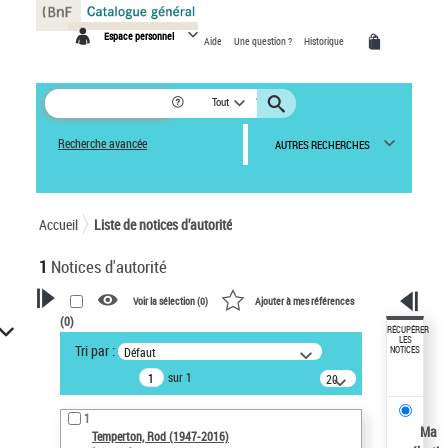
Panneau de gestion des cookies
Espace personnel
Aide
Une question ?
Historique
Tout
Recherche avancée
AUTRES RECHERCHES
Accueil
Liste de notices d’autorité
1
Notices d'autorité
Voir la sélection (
0
)
Ajouter à mes références
(
0
)
VOTRE RECHERCHE
RÉCUPÉRER
LES
Tri par :
Défaut
NOTICES
Recherche avancée dans les
sur 1
notices d’autorité
20
résultats/page
Œuvres liées à l'auteur :
1
Temperton, Rod (1947-2016)
Ma
Temperton, Rod (1947-2016)