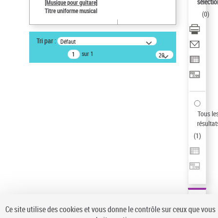
sélectio
[Musique pour guitare]
Pays
Titre uniforme musical
(
0
)
ne s'applique pas
Sauvegarder votre recherche
Tri par :
Défaut
AFFINER
sur 1
20
résultats/page
Type de notice d'autorité
Œuvre
(1)
Titre uniforme musical
(1)
Statut de la notice d’autorité
Tous le
résultat
Pays
(
1
)
Auteur d’œuvre
Ce site utilise des cookies et vous donne le contrôle sur ceux que vous