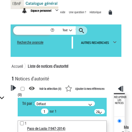
Panneau de gestion des cookies
Espace personnel
Aide
Une question ?
Historique
Tout
Recherche avancée
AUTRES RECHERCHES
Accueil
Liste de notices d’autorité
1
Notices d'autorité
Voir la sélection (
0
)
Ajouter à mes références
(
0
)
VOTRE RECHERCHE
RÉCUPÉRER
LES
Tri par :
Défaut
NOTICES
Recherche avancée dans les
sur 1
notices d’autorité
20
résultats/page
Œuvres liées à l'auteur :
1
Paco de Lucía (1947-2014)
Ma
Paco de Lucía (1947-2014)