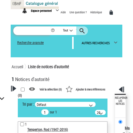
Panneau de gestion des cookies
Espace personnel
Aide
Une question ?
Historique
Tout
Recherche avancée
AUTRES RECHERCHES
Accueil
Liste de notices d’autorité
1
Notices d'autorité
Voir la sélection (
0
)
Ajouter à mes références
(
0
)
VOTRE RECHERCHE
RÉCUPÉRER
LES
Tri par :
Défaut
NOTICES
Recherche avancée dans les
sur 1
notices d’autorité
20
résultats/page
Œuvres liées à l'auteur :
1
Temperton, Rod (1947-2016)
Ma
Temperton, Rod (1947-2016)