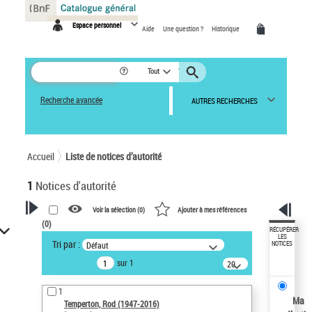
Panneau de gestion des cookies
Espace personnel
Aide
Une question ?
Historique
Tout
Recherche avancée
AUTRES RECHERCHES
Accueil
Liste de notices d’autorité
1
Notices d'autorité
Voir la sélection (
0
)
Ajouter à mes références
(
0
)
VOTRE RECHERCHE
RÉCUPÉRER
LES
Tri par :
Défaut
NOTICES
Recherche avancée dans les
sur 1
notices d’autorité
20
résultats/page
Œuvres liées à l'auteur :
1
Temperton, Rod (1947-2016)
Ma
Temperton, Rod (1947-2016)