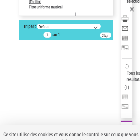
sélectio
[Thriller]
Auteur d’œuvre
Titre uniforme musical
(
0
)
Temperton, Rod (1947-2016)
Sauvegarder votre recherche
Tri par :
Défaut
AFFINER
sur 1
20
résultats/page
Type de notice d'autorité
Œuvre
(1)
Titre uniforme musical
(1)
Statut de la notice d’autorité
Tous le
résultat
Pays
(
1
)
Auteur d’œuvre
Ce site utilise des cookies et vous donne le contrôle sur ceux que vous