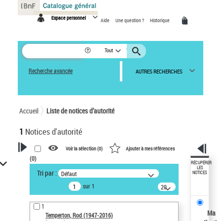
Panneau de gestion des cookies
Espace personnel
Aide
Une question ?
Historique
Tout
Recherche avancée
AUTRES RECHERCHES
Accueil
Liste de notices d’autorité
1
Notices d'autorité
Voir la sélection (
0
)
Ajouter à mes références
(
0
)
VOTRE RECHERCHE
RÉCUPÉRER
LES
Tri par :
Défaut
NOTICES
Recherche avancée dans les
sur 1
notices d’autorité
20
résultats/page
Œuvres liées à l'auteur :
1
Temperton, Rod (1947-2016)
Ma
Temperton, Rod (1947-2016)