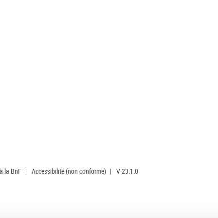
 à la BnF
|
Accessibilité (non conforme)
|
V 23.1.0