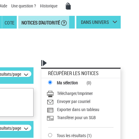
Aide
Une question ?
Historique
DANS UNIVERS
COTE
NOTICES D'AUTORITÉ
RÉCUPÉRER LES NOTICES
ésultats/page
Ma sélection
(
0
)
Télécharger/Imprimer
Envoyer par courriel
Exporter dans un tableau
Transférer pour un SGB
ésultats/page
Tous les résultats
(
1
)