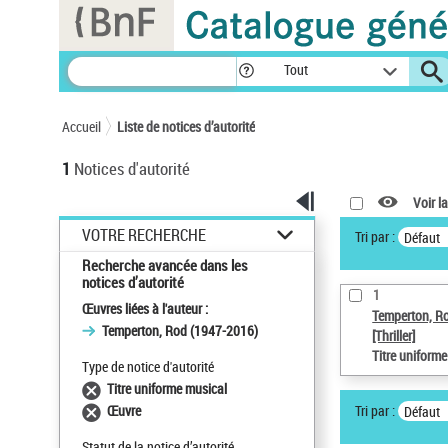
Panneau de gestion des cookies
Tout
Accueil
Liste de notices d’autorité
1
Notices d'autorité
Voir la
VOTRE RECHERCHE
Tri par :
Défaut
Recherche avancée dans les
notices d’autorité
1
Œuvres liées à l'auteur :
Temperton, R
Temperton, Rod (1947-2016)
[Thriller]
Titre uniform
Type de notice d'autorité
Titre uniforme musical
Tri par :
Œuvre
Défaut
Statut de la notice d’autorité