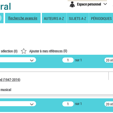
Espace personnel
Recherche avancée
AUTEURS A-Z
SUJETS A-Z
PÉRIODIQUES
(
0
)
 sélection (
0
)
Ajouter à mes références
sur 1
20 r
od (1947-2016)
e musical
sur 1
20 r