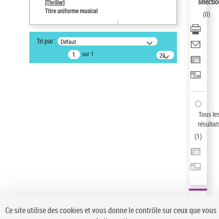
sélectio
[Thriller]
Type de notice d'autorité
Titre uniforme musical
(
0
)
Œuvre
Sauvegarder votre recherche
Tri par :
Défaut
AFFINER
sur 1
20
résultats/page
Type de notice d'autorité
Œuvre
(1)
Titre uniforme musical
(1)
Statut de la notice d’autorité
Tous le
résultat
Pays
(
1
)
Auteur d’œuvre
Ce site utilise des cookies et vous donne le contrôle sur ceux que vous