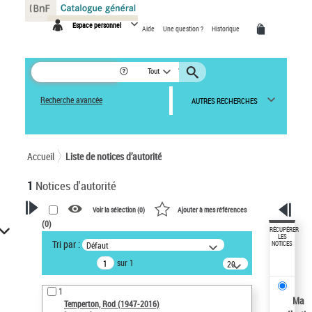
Panneau de gestion des cookies
Espace personnel
Aide
Une question ?
Historique
Tout
Recherche avancée
AUTRES RECHERCHES
Accueil
Liste de notices d’autorité
1
Notices d'autorité
Voir la sélection (
0
)
Ajouter à mes références
(
0
)
VOTRE RECHERCHE
RÉCUPÉRER
LES
Tri par :
Défaut
NOTICES
Recherche avancée dans les
sur 1
notices d’autorité
20
résultats/page
Œuvres liées à l'auteur :
1
Temperton, Rod (1947-2016)
Ma
Temperton, Rod (1947-2016)