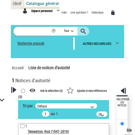
Panneau de gestion des cookies
Espace personnel
Aide
Une question ?
Historique
Tout
Recherche avancée
AUTRES RECHERCHES
Accueil
Liste de notices d’autorité
1
Notices d'autorité
Voir la sélection (
0
)
Ajouter à mes références
(
0
)
VOTRE RECHERCHE
RÉCUPÉRER
LES
Tri par :
Défaut
NOTICES
Recherche avancée dans les
sur 1
notices d’autorité
20
résultats/page
Œuvres liées à l'auteur :
1
Temperton, Rod (1947-2016)
Ma
Temperton, Rod (1947-2016)