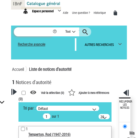
Panneau de gestion des cookies
Espace personnel
Aide
Une question ?
Historique
Tout
Recherche avancée
AUTRES RECHERCHES
Accueil
Liste de notices d’autorité
1
Notices d'autorité
Voir la sélection (
0
)
Ajouter à mes références
(
0
)
VOTRE RECHERCHE
RÉCUPÉRER
LES
Tri par :
Défaut
NOTICES
Recherche avancée dans les
sur 1
notices d’autorité
20
résultats/page
Œuvres liées à l'auteur :
1
Temperton, Rod (1947-2016)
Ma
Temperton, Rod (1947-2016)