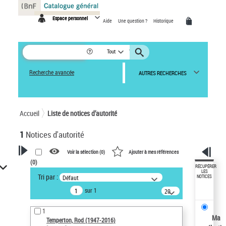
Panneau de gestion des cookies
Espace personnel
Aide
Une question ?
Historique
Tout
Recherche avancée
AUTRES RECHERCHES
Accueil
Liste de notices d’autorité
1
Notices d'autorité
Voir la sélection (
0
)
Ajouter à mes références
(
0
)
VOTRE RECHERCHE
RÉCUPÉRER
LES
Tri par :
Défaut
NOTICES
Recherche avancée dans les
sur 1
notices d’autorité
20
résultats/page
Œuvres liées à l'auteur :
1
Temperton, Rod (1947-2016)
Ma
Temperton, Rod (1947-2016)