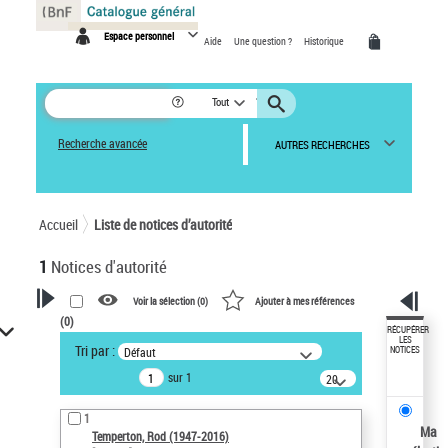
Panneau de gestion des cookies
Espace personnel
Aide
Une question ?
Historique
Tout
Recherche avancée
AUTRES RECHERCHES
Accueil
Liste de notices d’autorité
1
Notices d'autorité
Voir la sélection (
0
)
Ajouter à mes références
(
0
)
VOTRE RECHERCHE
RÉCUPÉRER
LES
Tri par :
Défaut
NOTICES
Recherche avancée dans les
sur 1
notices d’autorité
20
résultats/page
Œuvres liées à l'auteur :
1
Temperton, Rod (1947-2016)
Ma
Temperton, Rod (1947-2016)