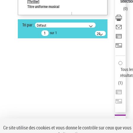
sélectio
[Thriller]
Auteur d’œuvre
Titre uniforme musical
(
0
)
Temperton, Rod (1947-2016)
Sauvegarder votre recherche
Tri par :
Défaut
AFFINER
sur 1
20
résultats/page
Type de notice d'autorité
Œuvre
(1)
Titre uniforme musical
(1)
Statut de la notice d’autorité
Tous le
résultat
Pays
(
1
)
Auteur d’œuvre
Ce site utilise des cookies et vous donne le contrôle sur ceux que vous