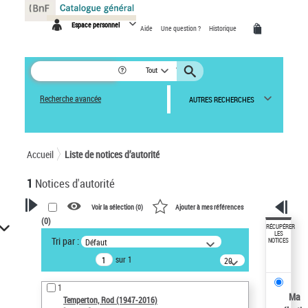
Panneau de gestion des cookies
Espace personnel
Aide
Une question ?
Historique
Tout
Recherche avancée
AUTRES RECHERCHES
Accueil
Liste de notices d’autorité
1
Notices d'autorité
Voir la sélection (
0
)
Ajouter à mes références
(
0
)
VOTRE RECHERCHE
RÉCUPÉRER
LES
Tri par :
Défaut
NOTICES
Recherche avancée dans les
sur 1
notices d’autorité
20
résultats/page
Œuvres liées à l'auteur :
1
Temperton, Rod (1947-2016)
Ma
Temperton, Rod (1947-2016)