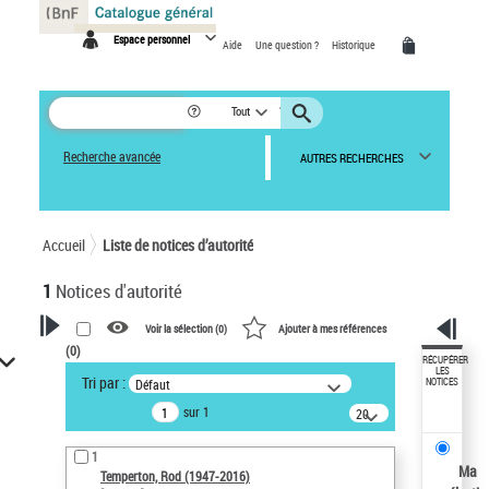
Panneau de gestion des cookies
Espace personnel
Aide
Une question ?
Historique
Tout
Recherche avancée
AUTRES RECHERCHES
Accueil
Liste de notices d’autorité
1
Notices d'autorité
Voir la sélection (
0
)
Ajouter à mes références
(
0
)
VOTRE RECHERCHE
RÉCUPÉRER
LES
Tri par :
Défaut
NOTICES
Recherche avancée dans les
sur 1
notices d’autorité
20
résultats/page
Œuvres liées à l'auteur :
1
Temperton, Rod (1947-2016)
Ma
Temperton, Rod (1947-2016)