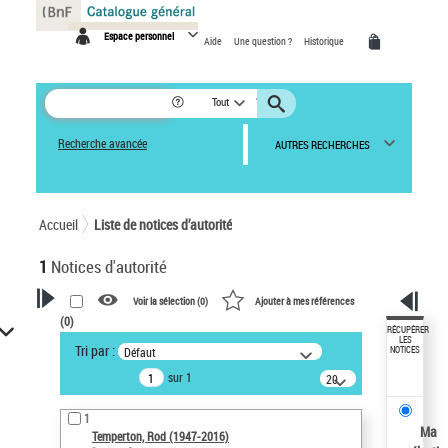
Panneau de gestion des cookies
Espace personnel
Aide
Une question ?
Historique
Tout
Recherche avancée
AUTRES RECHERCHES
Accueil
Liste de notices d’autorité
1
Notices d'autorité
Voir la sélection (
0
)
Ajouter à mes références
(
0
)
VOTRE RECHERCHE
RÉCUPÉRER
LES
Tri par :
Défaut
NOTICES
Recherche avancée dans les
sur 1
notices d’autorité
20
résultats/page
Œuvres liées à l'auteur :
1
Temperton, Rod (1947-2016)
Ma
Temperton, Rod (1947-2016)