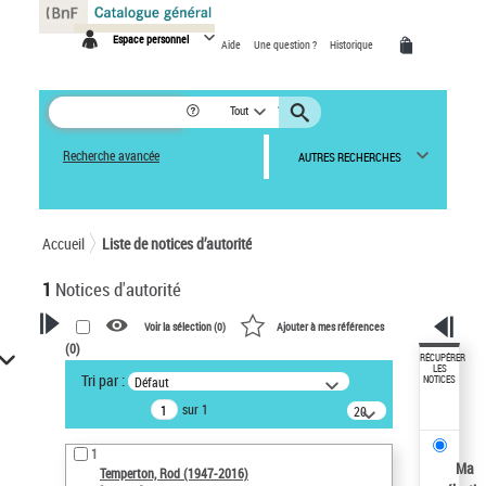
Panneau de gestion des cookies
Espace personnel
Aide
Une question ?
Historique
Tout
Recherche avancée
AUTRES RECHERCHES
Accueil
Liste de notices d’autorité
1
Notices d'autorité
Voir la sélection (
0
)
Ajouter à mes références
(
0
)
VOTRE RECHERCHE
RÉCUPÉRER
LES
Tri par :
Défaut
NOTICES
Recherche avancée dans les
sur 1
notices d’autorité
20
résultats/page
Œuvres liées à l'auteur :
1
Temperton, Rod (1947-2016)
Ma
Temperton, Rod (1947-2016)