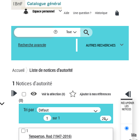
Panneau de gestion des cookies
Espace personnel
Aide
Une question ?
Historique
Tout
Recherche avancée
AUTRES RECHERCHES
Accueil
Liste de notices d’autorité
1
Notices d'autorité
Voir la sélection (
0
)
Ajouter à mes références
(
0
)
VOTRE RECHERCHE
RÉCUPÉRER
LES
Tri par :
Défaut
NOTICES
Recherche avancée dans les
sur 1
notices d’autorité
20
résultats/page
Œuvres liées à l'auteur :
1
Temperton, Rod (1947-2016)
Ma
Temperton, Rod (1947-2016)