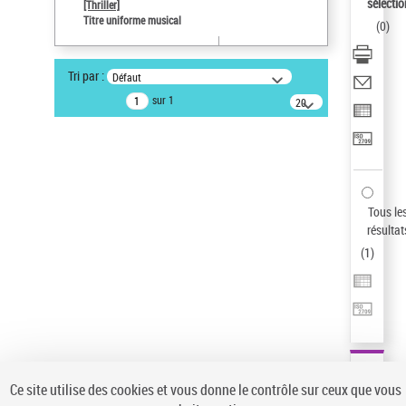
sélectio
[Thriller]
Auteur d’œuvre
Titre uniforme musical
(
0
)
Temperton, Rod (1947-2016)
Pays
Tri par :
Défaut
ne s'applique pas
sur 1
20
résultats/page
Type de notice d'autorité
Titre uniforme musical
Sauvegarder votre recherche
AFFINER
Tous le
Type de notice d'autorité
résultat
(
1
)
Œuvre
(1)
Titre uniforme musical
(1)
Statut de la notice d’autorité
Pays
Auteur d’œuvre
Ce site utilise des cookies et vous donne le contrôle sur ceux que vous