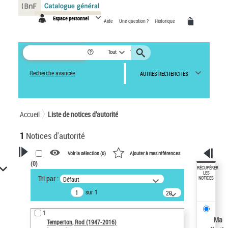
Panneau de gestion des cookies
Espace personnel
Aide
Une question ?
Historique
Tout
Recherche avancée
AUTRES RECHERCHES
Accueil
Liste de notices d’autorité
1
Notices d'autorité
Voir la sélection (
0
)
Ajouter à mes références
(
0
)
VOTRE RECHERCHE
RÉCUPÉRER
LES
Tri par :
Défaut
NOTICES
Recherche avancée dans les
sur 1
notices d’autorité
20
résultats/page
Œuvres liées à l'auteur :
1
Temperton, Rod (1947-2016)
Ma
Temperton, Rod (1947-2016)