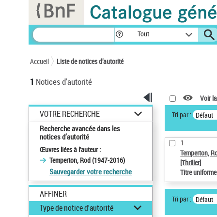
Panneau de gestion des cookies
Tout
Accueil
Liste de notices d’autorité
1
Notices d'autorité
Voir la
VOTRE RECHERCHE
Tri par :
Défaut
Recherche avancée dans les
notices d’autorité
1
Œuvres liées à l'auteur :
Temperton, R
Temperton, Rod (1947-2016)
[Thriller]
Sauvegarder votre recherche
Titre uniform
AFFINER
Tri par :
Défaut
Type de notice d'autorité