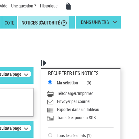
Aide
Une question ?
Historique
DANS UNIVERS
COTE
NOTICES D'AUTORITÉ
RÉCUPÉRER LES NOTICES
ésultats/page
Ma sélection
(
0
)
Télécharger/Imprimer
Envoyer par courriel
Exporter dans un tableau
Transférer pour un SGB
ésultats/page
Tous les résultats
(
1
)