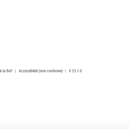
 à la BnF
|
Accessibilité (non conforme)
|
V 23.1.0