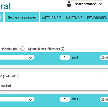
Espace personnel
Recherche avancée
AUTEURS A-Z
SUJETS A-Z
PÉRIODIQUES
(
0
)
 sélection (
0
)
Ajouter à mes références
sur 1
20 r
od (1947-2016)
e musical
sur 1
20 r