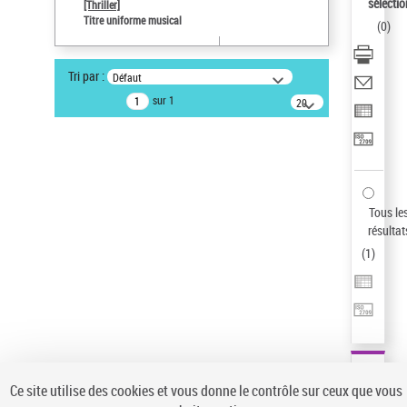
sélectio
[Thriller]
Auteur d’œuvre
Titre uniforme musical
(
0
)
Temperton, Rod (1947-2016)
Sauvegarder votre recherche
Tri par :
Défaut
AFFINER
sur 1
20
résultats/page
Type de notice d'autorité
Œuvre
(1)
Titre uniforme musical
(1)
Statut de la notice d’autorité
Tous le
résultat
Pays
(
1
)
Auteur d’œuvre
Ce site utilise des cookies et vous donne le contrôle sur ceux que vous