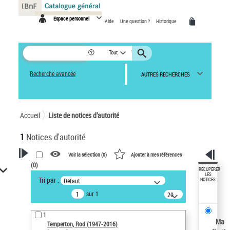
Panneau de gestion des cookies
Espace personnel
Aide
Une question ?
Historique
Tout
Recherche avancée
AUTRES RECHERCHES
Accueil
Liste de notices d’autorité
1
Notices d'autorité
Voir la sélection (
0
)
Ajouter à mes références
(
0
)
VOTRE RECHERCHE
RÉCUPÉRER
LES
Tri par :
Défaut
NOTICES
Recherche avancée dans les
sur 1
notices d’autorité
20
résultats/page
Œuvres liées à l'auteur :
1
Temperton, Rod (1947-2016)
Ma
Temperton, Rod (1947-2016)