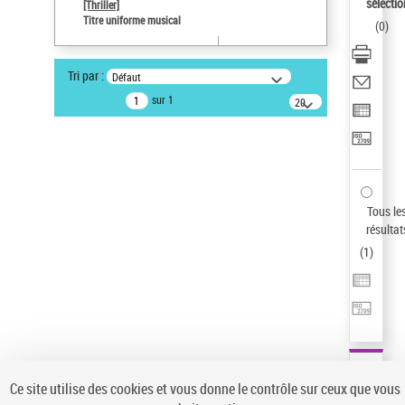
Sauvegarder votre recherche
sélectio
[Thriller]
Titre uniforme musical
(
0
)
AFFINER
Type de notice d'autorité
Tri par :
Défaut
Œuvre
(1)
sur 1
20
résultats/page
Titre uniforme musical
(1)
Statut de la notice d’autorité
Pays
Auteur d’œuvre
Tous le
résultat
(
1
)
Ce site utilise des cookies et vous donne le contrôle sur ceux que vous