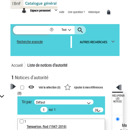
Panneau de gestion des cookies
Espace personnel
Aide
Une question ?
Historique
Tout
Recherche avancée
AUTRES RECHERCHES
Accueil
Liste de notices d’autorité
1
Notices d'autorité
Voir la sélection (
0
)
Ajouter à mes références
(
0
)
VOTRE RECHERCHE
RÉCUPÉRER
LES
Tri par :
Défaut
NOTICES
Recherche avancée dans les
sur 1
notices d’autorité
20
résultats/page
Œuvres liées à l'auteur :
1
Temperton, Rod (1947-2016)
Ma
Temperton, Rod (1947-2016)