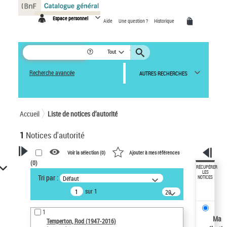
Panneau de gestion des cookies
Espace personnel
Aide
Une question ?
Historique
Tout
Recherche avancée
AUTRES RECHERCHES
Accueil
Liste de notices d’autorité
1
Notices d'autorité
Voir la sélection (
0
)
Ajouter à mes références
(
0
)
VOTRE RECHERCHE
RÉCUPÉRER
LES
Tri par :
Défaut
NOTICES
Recherche avancée dans les
sur 1
notices d’autorité
20
résultats/page
Œuvres liées à l'auteur :
1
Temperton, Rod (1947-2016)
Ma
Temperton, Rod (1947-2016)