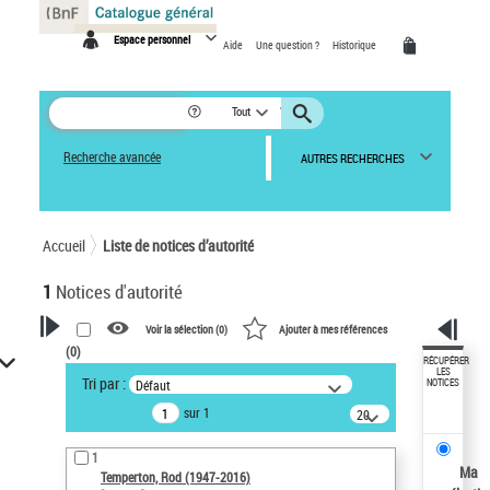
Panneau de gestion des cookies
Espace personnel
Aide
Une question ?
Historique
Tout
Recherche avancée
AUTRES RECHERCHES
Accueil
Liste de notices d’autorité
1
Notices d'autorité
Voir la sélection (
0
)
Ajouter à mes références
(
0
)
VOTRE RECHERCHE
RÉCUPÉRER
LES
Tri par :
Défaut
NOTICES
Recherche avancée dans les
sur 1
notices d’autorité
20
résultats/page
Œuvres liées à l'auteur :
1
Temperton, Rod (1947-2016)
Ma
Temperton, Rod (1947-2016)