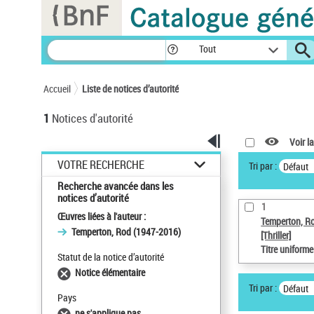
Panneau de gestion des cookies
Tout
Accueil
Liste de notices d’autorité
1
Notices d'autorité
Voir la
VOTRE RECHERCHE
Tri par :
Défaut
Recherche avancée dans les
notices d’autorité
1
Œuvres liées à l'auteur :
Temperton, R
Temperton, Rod (1947-2016)
[Thriller]
Titre uniform
Statut de la notice d’autorité
Notice élémentaire
Tri par :
Défaut
Pays
ne s'applique pas