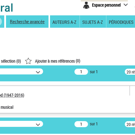
Espace personnel
Recherche avancée
AUTEURS A-Z
SUJETS A-Z
PÉRIODIQUES
(
0
)
 sélection (
0
)
Ajouter à mes références
sur 1
20 r
od (1947-2016)
e musical
sur 1
20 r