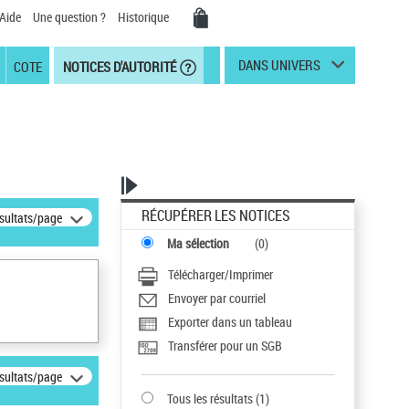
Aide
Une question ?
Historique
DANS UNIVERS
COTE
NOTICES D'AUTORITÉ
RÉCUPÉRER LES NOTICES
ésultats/page
Ma sélection
(
0
)
Télécharger/Imprimer
Envoyer par courriel
Exporter dans un tableau
Transférer pour un SGB
ésultats/page
Tous les résultats
(
1
)