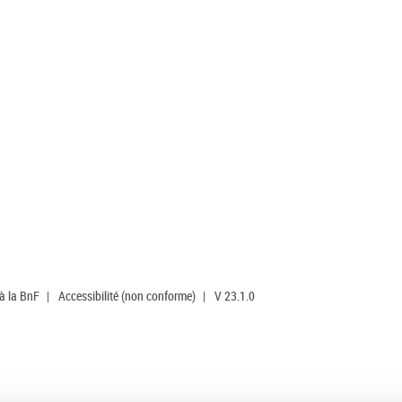
 à la BnF
|
Accessibilité (non conforme)
|
V 23.1.0