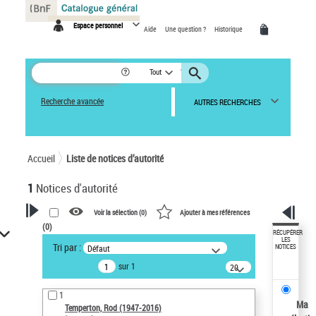
Panneau de gestion des cookies
Espace personnel
Aide
Une question ?
Historique
Tout
Recherche avancée
AUTRES RECHERCHES
Accueil
Liste de notices d’autorité
1
Notices d'autorité
Voir la sélection (
0
)
Ajouter à mes références
(
0
)
VOTRE RECHERCHE
RÉCUPÉRER
LES
Tri par :
Défaut
NOTICES
Recherche avancée dans les
sur 1
notices d’autorité
20
résultats/page
Œuvres liées à l'auteur :
1
Temperton, Rod (1947-2016)
Ma
Temperton, Rod (1947-2016)