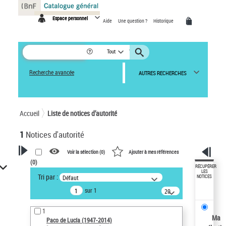
Panneau de gestion des cookies
Espace personnel
Aide
Une question ?
Historique
Tout
Recherche avancée
AUTRES RECHERCHES
Accueil
Liste de notices d’autorité
1
Notices d'autorité
Voir la sélection (
0
)
Ajouter à mes références
(
0
)
VOTRE RECHERCHE
RÉCUPÉRER
LES
Tri par :
Défaut
NOTICES
Recherche avancée dans les
sur 1
notices d’autorité
20
résultats/page
Œuvres liées à l'auteur :
1
Paco de Lucía (1947-2014)
Ma
Paco de Lucía (1947-2014)