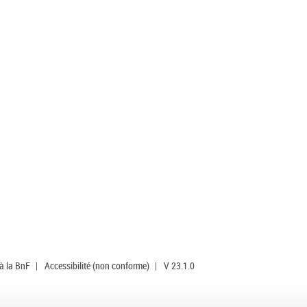
 à la BnF
|
Accessibilité (non conforme)
|
V 23.1.0