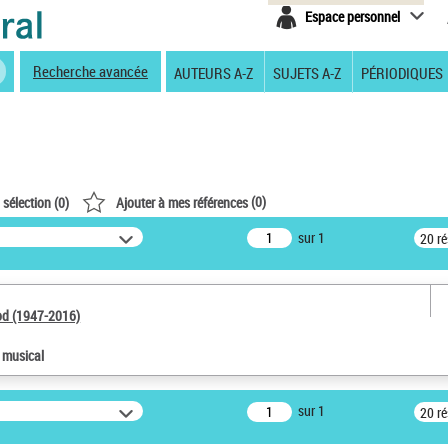
Espace personnel
Recherche avancée
AUTEURS A-Z
SUJETS A-Z
PÉRIODIQUES
(
0
)
 sélection (
0
)
Ajouter à mes références
sur 1
20 r
od (1947-2016)
e musical
sur 1
20 r