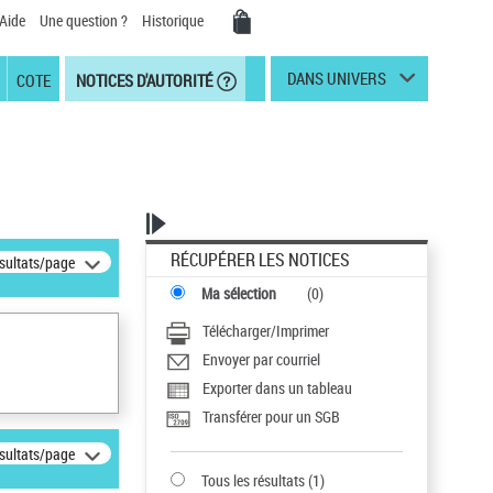
Aide
Une question ?
Historique
DANS UNIVERS
COTE
NOTICES D'AUTORITÉ
RÉCUPÉRER LES NOTICES
ésultats/page
Ma sélection
(
0
)
Télécharger/Imprimer
Envoyer par courriel
Exporter dans un tableau
Transférer pour un SGB
ésultats/page
Tous les résultats
(
1
)