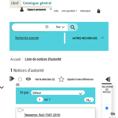
Panneau de gestion des cookies
Espace personnel
Aide
Une question ?
Historique
Tout
Recherche avancée
AUTRES RECHERCHES
Accueil
Liste de notices d’autorité
1
Notices d'autorité
Voir la sélection (
0
)
Ajouter à mes références
(
0
)
VOTRE RECHERCHE
RÉCUPÉRER
LES
Tri par :
Défaut
NOTICES
Recherche avancée dans les
sur 1
notices d’autorité
20
résultats/page
Œuvres liées à l'auteur :
1
Temperton, Rod (1947-2016)
Ma
Temperton, Rod (1947-2016)