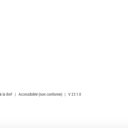
 à la BnF
|
Accessibilité (non conforme)
|
V 23.1.0