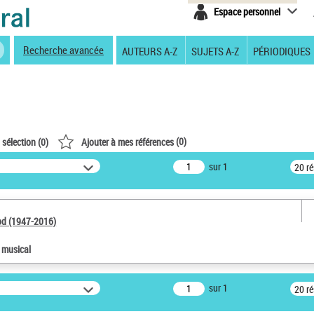
Espace personnel
Recherche avancée
AUTEURS A-Z
SUJETS A-Z
PÉRIODIQUES
(
0
)
 sélection (
0
)
Ajouter à mes références
sur 1
20 r
od (1947-2016)
e musical
sur 1
20 r