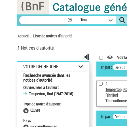
Panneau de gestion des cookies
Tout
Accueil
Liste de notices d’autorité
1
Notices d'autorité
Voir la
VOTRE RECHERCHE
Tri par :
Défaut
Recherche avancée dans les
notices d’autorité
1
Œuvres liées à l'auteur :
Temperton, R
Temperton, Rod (1947-2016)
[Thriller]
Titre uniform
Type de notice d'autorité
Œuvre
Tri par :
Défaut
Pays
ne s'applique pas