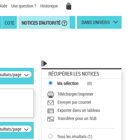
Aide
Une question ?
Historique
DANS UNIVERS
COTE
NOTICES D'AUTORITÉ
RÉCUPÉRER LES NOTICES
ésultats/page
Ma sélection
(
0
)
Télécharger/Imprimer
Envoyer par courriel
Exporter dans un tableau
Transférer pour un SGB
ésultats/page
Tous les résultats
(
1
)