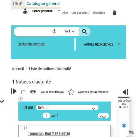
Panneau de gestion des cookies
Espace personnel
Aide
Une question ?
Historique
Tout
Recherche avancée
AUTRES RECHERCHES
Accueil
Liste de notices d’autorité
1
Notices d'autorité
Voir la sélection (
0
)
Ajouter à mes références
(
0
)
VOTRE RECHERCHE
RÉCUPÉRER
LES
Tri par :
Défaut
NOTICES
Recherche avancée dans les
sur 1
notices d’autorité
20
résultats/page
Œuvres liées à l'auteur :
1
Temperton, Rod (1947-2016)
Ma
Temperton, Rod (1947-2016)