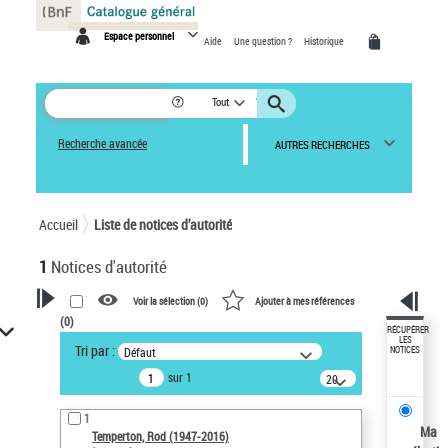
Panneau de gestion des cookies
Espace personnel
Aide
Une question ?
Historique
Tout
Recherche avancée
AUTRES RECHERCHES
Accueil
Liste de notices d’autorité
1
Notices d'autorité
Voir la sélection (
0
)
Ajouter à mes références
(
0
)
VOTRE RECHERCHE
RÉCUPÉRER
LES
Tri par :
Défaut
NOTICES
Recherche avancée dans les
sur 1
notices d’autorité
20
résultats/page
Œuvres liées à l'auteur :
1
Temperton, Rod (1947-2016)
Ma
Temperton, Rod (1947-2016)