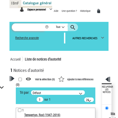
Panneau de gestion des cookies
Espace personnel
Aide
Une question ?
Historique
Tout
Recherche avancée
AUTRES RECHERCHES
Accueil
Liste de notices d’autorité
1
Notices d'autorité
Voir la sélection (
0
)
Ajouter à mes références
(
0
)
VOTRE RECHERCHE
RÉCUPÉRER
LES
Tri par :
Défaut
NOTICES
Recherche avancée dans les
sur 1
notices d’autorité
20
résultats/page
Œuvres liées à l'auteur :
1
Temperton, Rod (1947-2016)
Ma
Temperton, Rod (1947-2016)