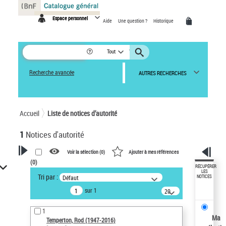
Panneau de gestion des cookies
Espace personnel
Aide
Une question ?
Historique
Tout
Recherche avancée
AUTRES RECHERCHES
Accueil
Liste de notices d’autorité
1
Notices d'autorité
Voir la sélection (
0
)
Ajouter à mes références
(
0
)
VOTRE RECHERCHE
RÉCUPÉRER
LES
Tri par :
Défaut
NOTICES
Recherche avancée dans les
sur 1
notices d’autorité
20
résultats/page
Œuvres liées à l'auteur :
1
Temperton, Rod (1947-2016)
Ma
Temperton, Rod (1947-2016)