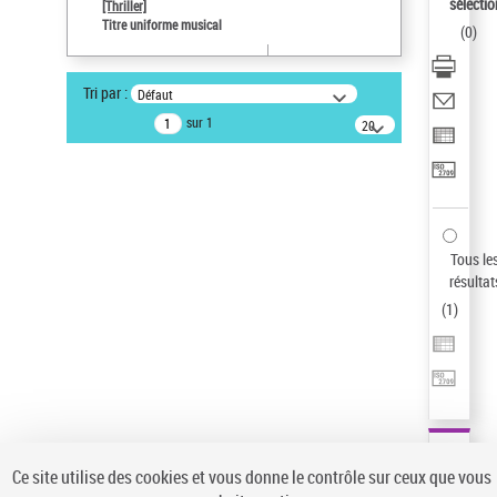
sélectio
[Thriller]
Type de notice d'autorité
Titre uniforme musical
(
0
)
Œuvre
Statut de la notice d’autorité
Tri par :
Défaut
Notice élémentaire
sur 1
20
Sauvegarder votre recherche
résultats/page
AFFINER
Type de notice d'autorité
Œuvre
(1)
Tous le
Titre uniforme musical
(1)
résultat
(
1
)
Statut de la notice d’autorité
Pays
Auteur d’œuvre
Ce site utilise des cookies et vous donne le contrôle sur ceux que vous