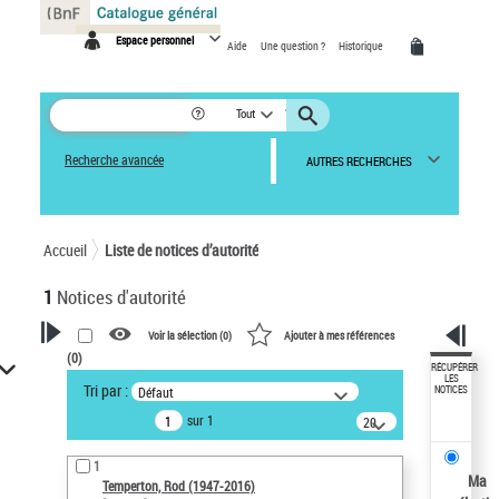
Panneau de gestion des cookies
Espace personnel
Aide
Une question ?
Historique
Tout
Recherche avancée
AUTRES RECHERCHES
Accueil
Liste de notices d’autorité
1
Notices d'autorité
Voir la sélection (
0
)
Ajouter à mes références
(
0
)
VOTRE RECHERCHE
RÉCUPÉRER
LES
Tri par :
Défaut
NOTICES
Recherche avancée dans les
sur 1
notices d’autorité
20
résultats/page
Œuvres liées à l'auteur :
1
Temperton, Rod (1947-2016)
Ma
Temperton, Rod (1947-2016)