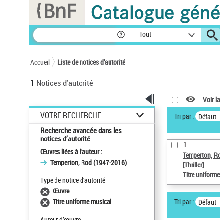
Panneau de gestion des cookies
Tout
Accueil
Liste de notices d’autorité
1
Notices d'autorité
Voir la
VOTRE RECHERCHE
Tri par :
Défaut
Recherche avancée dans les
notices d’autorité
1
Œuvres liées à l'auteur :
Temperton, R
Temperton, Rod (1947-2016)
[Thriller]
Titre uniform
Type de notice d'autorité
Œuvre
Tri par :
Titre uniforme musical
Défaut
Auteur d’œuvre