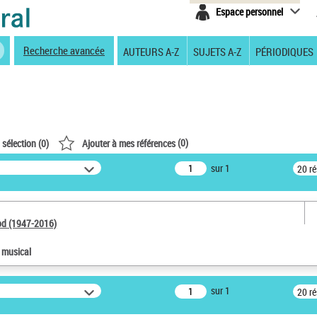
Espace personnel
Recherche avancée
AUTEURS A-Z
SUJETS A-Z
PÉRIODIQUES
(
0
)
 sélection (
0
)
Ajouter à mes références
sur 1
20 r
od (1947-2016)
e musical
sur 1
20 r