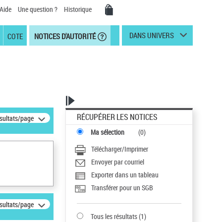
Aide
Une question ?
Historique
DANS UNIVERS
COTE
NOTICES D'AUTORITÉ
RÉCUPÉRER LES NOTICES
ésultats/page
Ma sélection
(
0
)
Télécharger/Imprimer
Envoyer par courriel
Exporter dans un tableau
Transférer pour un SGB
ésultats/page
Tous les résultats
(
1
)