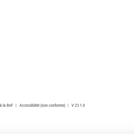
 à la BnF
|
Accessibilité (non conforme)
|
V 23.1.0