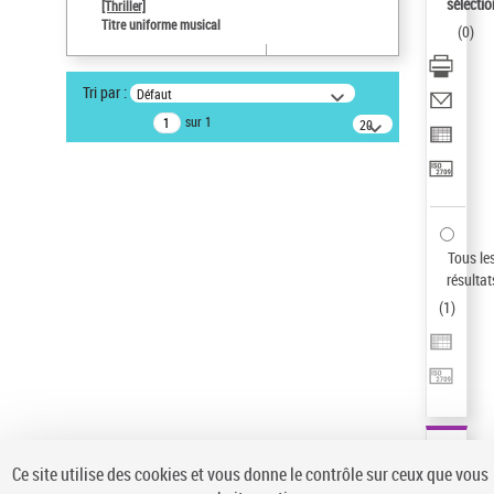
sélectio
[Thriller]
Type de notice d'autorité
Titre uniforme musical
(
0
)
Œuvre
Sauvegarder votre recherche
Tri par :
Défaut
AFFINER
sur 1
20
résultats/page
Type de notice d'autorité
Œuvre
(1)
Titre uniforme musical
(1)
Statut de la notice d’autorité
Tous le
résultat
Pays
(
1
)
Auteur d’œuvre
Ce site utilise des cookies et vous donne le contrôle sur ceux que vous