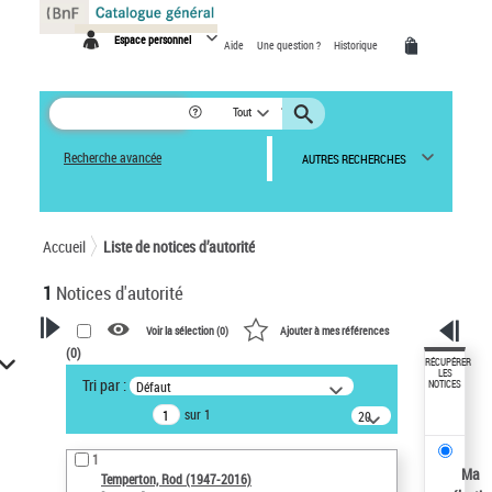
Panneau de gestion des cookies
Espace personnel
Aide
Une question ?
Historique
Tout
Recherche avancée
AUTRES RECHERCHES
Accueil
Liste de notices d’autorité
1
Notices d'autorité
Voir la sélection (
0
)
Ajouter à mes références
(
0
)
VOTRE RECHERCHE
RÉCUPÉRER
LES
Tri par :
Défaut
NOTICES
Recherche avancée dans les
sur 1
notices d’autorité
20
résultats/page
Œuvres liées à l'auteur :
1
Temperton, Rod (1947-2016)
Ma
Temperton, Rod (1947-2016)