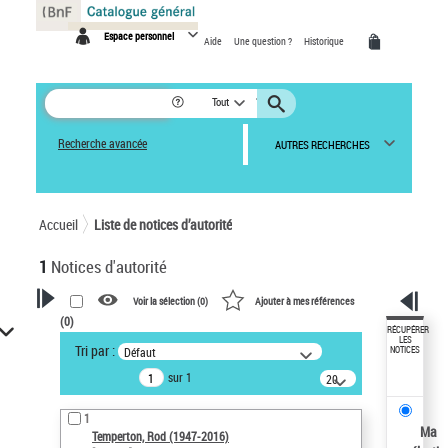
Panneau de gestion des cookies
Espace personnel
Aide
Une question ?
Historique
Tout
Recherche avancée
AUTRES RECHERCHES
Accueil
Liste de notices d’autorité
1
Notices d'autorité
Voir la sélection (
0
)
Ajouter à mes références
(
0
)
VOTRE RECHERCHE
RÉCUPÉRER
LES
Tri par :
Défaut
NOTICES
Recherche avancée dans les
sur 1
notices d’autorité
20
résultats/page
Œuvres liées à l'auteur :
1
Temperton, Rod (1947-2016)
Ma
Temperton, Rod (1947-2016)