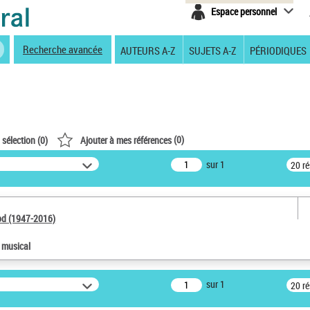
Espace personnel
Recherche avancée
AUTEURS A-Z
SUJETS A-Z
PÉRIODIQUES
(
0
)
 sélection (
0
)
Ajouter à mes références
sur 1
20 r
od (1947-2016)
e musical
sur 1
20 r