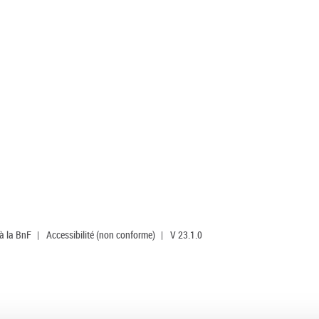
 à la BnF
|
Accessibilité (non conforme)
|
V 23.1.0