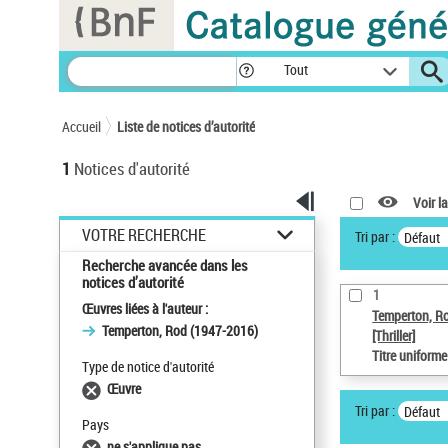
Panneau de gestion des cookies
Tout
Accueil
Liste de notices d’autorité
1
Notices d'autorité
Voir la
VOTRE RECHERCHE
Tri par :
Défaut
Recherche avancée dans les
notices d’autorité
1
Œuvres liées à l'auteur :
Temperton, R
Temperton, Rod (1947-2016)
[Thriller]
Titre uniform
Type de notice d'autorité
Œuvre
Tri par :
Défaut
Pays
ne s'applique pas