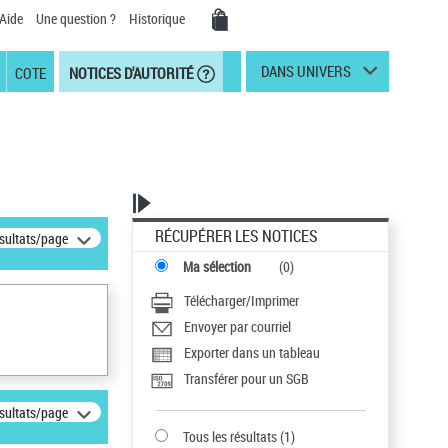
Aide
Une question ?
Historique
DANS UNIVERS
COTE
NOTICES D'AUTORITÉ
RÉCUPÉRER LES NOTICES
ésultats/page
Ma sélection
(
0
)
Télécharger/Imprimer
Envoyer par courriel
Exporter dans un tableau
Transférer pour un SGB
ésultats/page
Tous les résultats
(
1
)