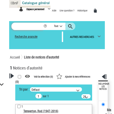
Panneau de gestion des cookies
Espace personnel
Aide
Une question ?
Historique
Tout
Recherche avancée
AUTRES RECHERCHES
Accueil
Liste de notices d’autorité
1
Notices d'autorité
Voir la sélection (
0
)
Ajouter à mes références
(
0
)
VOTRE RECHERCHE
RÉCUPÉRER
LES
Tri par :
Défaut
NOTICES
Recherche avancée dans les
sur 1
notices d’autorité
20
résultats/page
Œuvres liées à l'auteur :
1
Temperton, Rod (1947-2016)
Ma
Temperton, Rod (1947-2016)