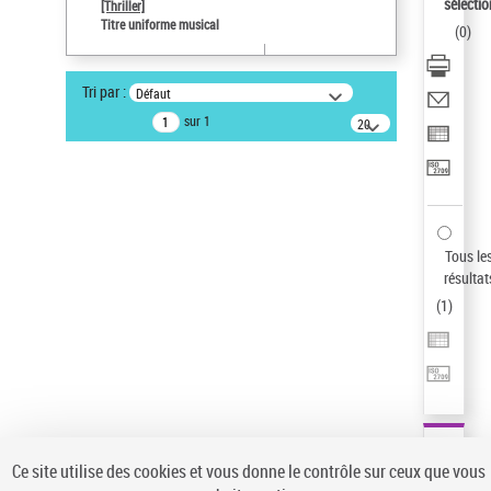
Sauvegarder votre recherche
sélectio
[Thriller]
Titre uniforme musical
(
0
)
AFFINER
Type de notice d'autorité
Tri par :
Défaut
Œuvre
(1)
sur 1
20
résultats/page
Titre uniforme musical
(1)
Statut de la notice d’autorité
Pays
Auteur d’œuvre
Tous le
résultat
(
1
)
Ce site utilise des cookies et vous donne le contrôle sur ceux que vous