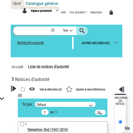
Panneau de gestion des cookies
Espace personnel
Aide
Une question ?
Historique
Tout
Recherche avancée
AUTRES RECHERCHES
Accueil
Liste de notices d’autorité
1
Notices d'autorité
Voir la sélection (
0
)
Ajouter à mes références
(
0
)
VOTRE RECHERCHE
RÉCUPÉRER
LES
Tri par :
Défaut
NOTICES
Recherche avancée dans les
sur 1
notices d’autorité
20
résultats/page
Œuvres liées à l'auteur :
1
Temperton, Rod (1947-2016)
Ma
Temperton, Rod (1947-2016)