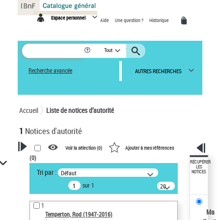
Panneau de gestion des cookies
Espace personnel
Aide
Une question ?
Historique
Tout
Recherche avancée
AUTRES RECHERCHES
Accueil
Liste de notices d’autorité
1
Notices d'autorité
Voir la sélection (
0
)
Ajouter à mes références
(
0
)
VOTRE RECHERCHE
RÉCUPÉRER
LES
Tri par :
Défaut
NOTICES
Recherche avancée dans les
sur 1
notices d’autorité
20
résultats/page
Œuvres liées à l'auteur :
1
Temperton, Rod (1947-2016)
Ma
Temperton, Rod (1947-2016)