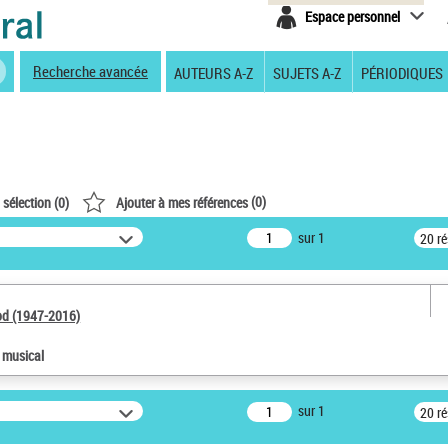
Espace personnel
Recherche avancée
AUTEURS A-Z
SUJETS A-Z
PÉRIODIQUES
(
0
)
 sélection (
0
)
Ajouter à mes références
sur 1
20 r
od (1947-2016)
e musical
sur 1
20 r