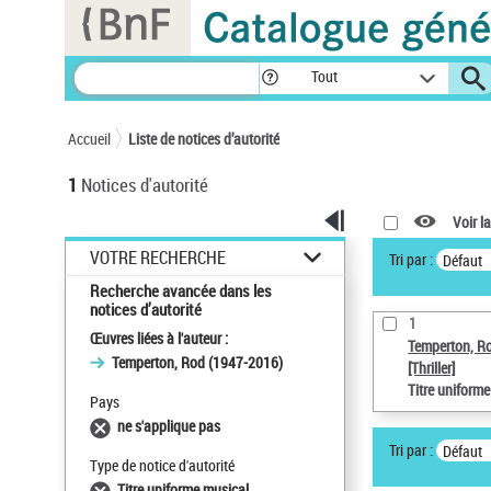
Panneau de gestion des cookies
Tout
Accueil
Liste de notices d’autorité
1
Notices d'autorité
Voir la
VOTRE RECHERCHE
Tri par :
Défaut
Recherche avancée dans les
notices d’autorité
1
Œuvres liées à l'auteur :
Temperton, R
Temperton, Rod (1947-2016)
[Thriller]
Titre uniform
Pays
ne s'applique pas
Tri par :
Défaut
Type de notice d'autorité
Titre uniforme musical