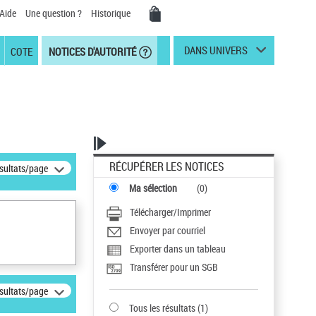
Aide
Une question ?
Historique
DANS UNIVERS
COTE
NOTICES D'AUTORITÉ
RÉCUPÉRER LES NOTICES
ésultats/page
Ma sélection
(
0
)
Télécharger/Imprimer
Envoyer par courriel
Exporter dans un tableau
Transférer pour un SGB
ésultats/page
Tous les résultats
(
1
)