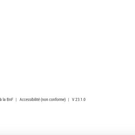
 à la BnF
|
Accessibilité (non conforme)
|
V 23.1.0