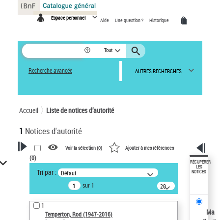
Panneau de gestion des cookies
Espace personnel
Aide
Une question ?
Historique
Tout
Recherche avancée
AUTRES RECHERCHES
Accueil
Liste de notices d’autorité
1
Notices d'autorité
Voir la sélection (
0
)
Ajouter à mes références
(
0
)
VOTRE RECHERCHE
RÉCUPÉRER
LES
Tri par :
Défaut
NOTICES
Recherche avancée dans les
sur 1
notices d’autorité
20
résultats/page
Œuvres liées à l'auteur :
1
Temperton, Rod (1947-2016)
Ma
Temperton, Rod (1947-2016)