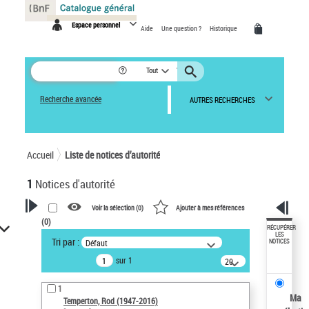
Panneau de gestion des cookies
Espace personnel
Aide
Une question ?
Historique
Tout
Recherche avancée
AUTRES RECHERCHES
Accueil
Liste de notices d’autorité
1
Notices d'autorité
Voir la sélection (
0
)
Ajouter à mes références
(
0
)
VOTRE RECHERCHE
RÉCUPÉRER
LES
Tri par :
Défaut
NOTICES
Recherche avancée dans les
sur 1
notices d’autorité
20
résultats/page
Œuvres liées à l'auteur :
1
Temperton, Rod (1947-2016)
Ma
Temperton, Rod (1947-2016)