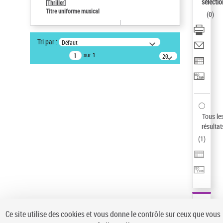
sélectio
[Thriller]
Pays
Titre uniforme musical
(
0
)
ne s'applique pas
Statut de la notice d’autorité
Tri par :
Défaut
Notice élémentaire
sur 1
20
résultats/page
Type de notice d'autorité
Œuvre
Titre uniforme musical
Sauvegarder votre recherche
Tous le
AFFINER
résultat
Type de notice d'autorité
(
1
)
Œuvre
(1)
Titre uniforme musical
(1)
Statut de la notice d’autorité
Pays
Auteur d’œuvre
Ce site utilise des cookies et vous donne le contrôle sur ceux que vous