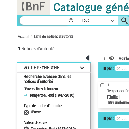
Panneau de gestion des cookies
Tout
Accueil
Liste de notices d’autorité
1
Notices d'autorité
Voir la
VOTRE RECHERCHE
Tri par :
Défaut
Recherche avancée dans les
notices d’autorité
1
Œuvres liées à l'auteur :
Temperton, R
Temperton, Rod (1947-2016)
[Thriller]
Titre uniform
Type de notice d'autorité
Œuvre
Tri par :
Défaut
Auteur d’œuvre
Temperton, Rod (1947-2016)