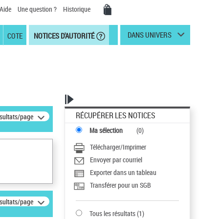
Aide
Une question ?
Historique
DANS UNIVERS
COTE
NOTICES D'AUTORITÉ
RÉCUPÉRER LES NOTICES
ésultats/page
Ma sélection
(
0
)
Télécharger/Imprimer
Envoyer par courriel
Exporter dans un tableau
Transférer pour un SGB
ésultats/page
Tous les résultats
(
1
)