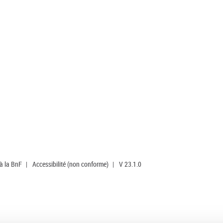
 à la BnF
|
Accessibilité (non conforme)
|
V 23.1.0