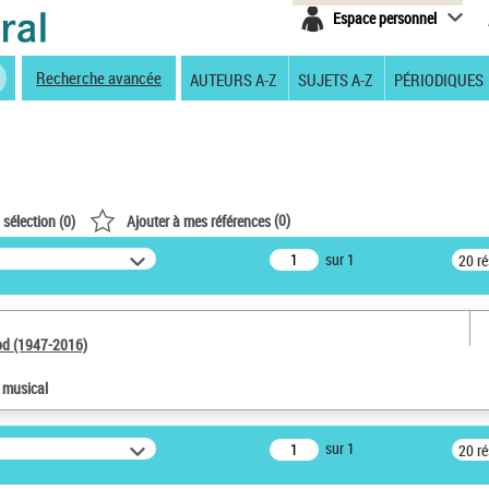
Espace personnel
Recherche avancée
AUTEURS A-Z
SUJETS A-Z
PÉRIODIQUES
(
0
)
 sélection (
0
)
Ajouter à mes références
sur 1
20 r
od (1947-2016)
e musical
sur 1
20 r