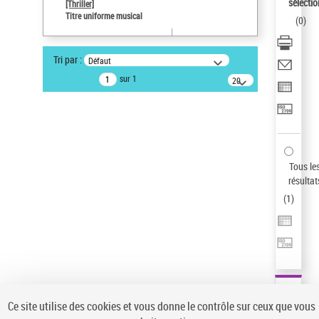
sélectio
[Thriller]
Pays
Titre uniforme musical
(
0
)
ne s'applique pas
Sauvegarder votre recherche
Tri par :
Défaut
AFFINER
sur 1
20
résultats/page
Type de notice d'autorité
Œuvre
(1)
Titre uniforme musical
(1)
Statut de la notice d’autorité
Tous le
résultat
Pays
(
1
)
Auteur d’œuvre
Ce site utilise des cookies et vous donne le contrôle sur ceux que vous