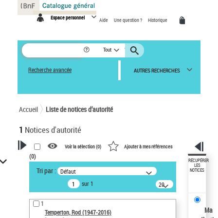
Panneau de gestion des cookies
Espace personnel
Aide
Une question ?
Historique
Tout
Recherche avancée
AUTRES RECHERCHES
Accueil
Liste de notices d’autorité
1
Notices d'autorité
Voir la sélection (
0
)
Ajouter à mes références
(
0
)
VOTRE RECHERCHE
RÉCUPÉRER
LES
Tri par :
Défaut
NOTICES
Recherche avancée dans les
sur 1
notices d’autorité
20
résultats/page
Œuvres liées à l'auteur :
1
Temperton, Rod (1947-2016)
Ma
Temperton, Rod (1947-2016)