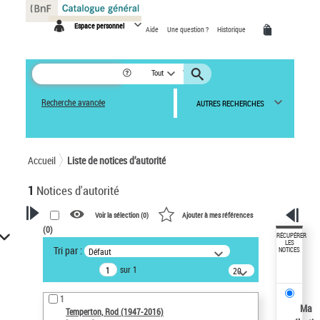
Panneau de gestion des cookies
Espace personnel
Aide
Une question ?
Historique
Tout
Recherche avancée
AUTRES RECHERCHES
Accueil
Liste de notices d’autorité
1
Notices d'autorité
Voir la sélection (
0
)
Ajouter à mes références
(
0
)
VOTRE RECHERCHE
RÉCUPÉRER
LES
Tri par :
Défaut
NOTICES
Recherche avancée dans les
sur 1
notices d’autorité
20
résultats/page
Œuvres liées à l'auteur :
1
Temperton, Rod (1947-2016)
Ma
Temperton, Rod (1947-2016)